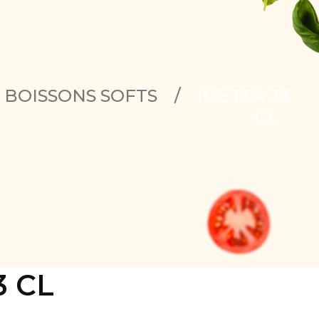
BOISSONS SOFTS
/
ICE TEA 33
CL
3 CL