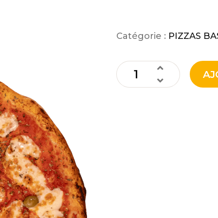
12,50
€
Catégorie :
PIZZAS B
AJ