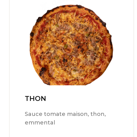
THON
15,00
€
Sauce tomate maison, thon,
emmental